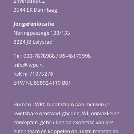
Zilverstraat 2
2544 ER Den Haag
Jongerenlocatie
Neringpassage 133/135
8224 JB Lelystad
Tel: 088-7878988 / 06-48173998
info@lwpc.nl
KvK nr 71975276
BTW NL 858924110 B01
Bureau LWPC biedt steun aan mensen in
kwetsbare omstandigheden. Wij ontwikkelen
concepten, gebruiken de expertise van ons
eigen team én koppelen de juiste mensen en